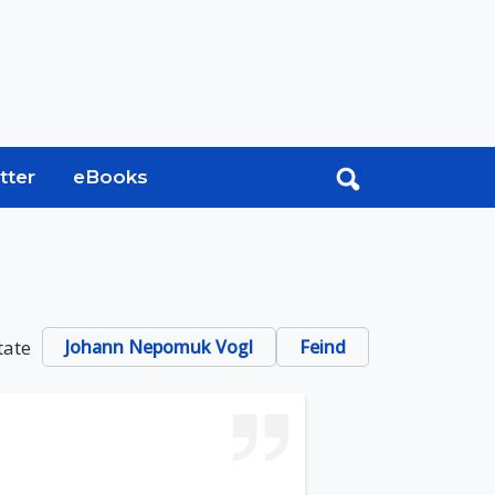
tter
eBooks
tate
Johann Nepomuk Vogl
Feind