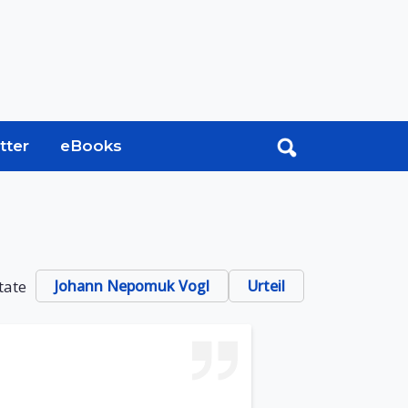
tter
eBooks
tate
Johann Nepomuk Vogl
Urteil