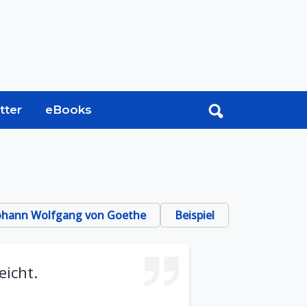
tter
eBooks
ohann Wolfgang von Goethe
Beispiel
eicht.