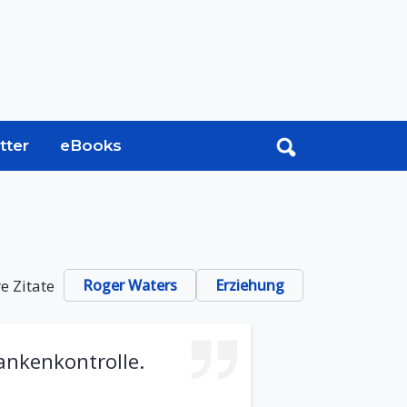
tter
eBooks
e Zitate
Roger Waters
Erziehung
ankenkontrolle.