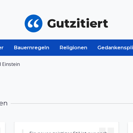
Gutzitiert
er
Bauernregeln
Religionen
Gedankenspli
l Einstein
men