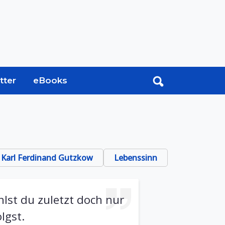
tter
eBooks
Karl Ferdinand Gutzkow
Lebenssinn
lst du zuletzt doch nur
lgst.