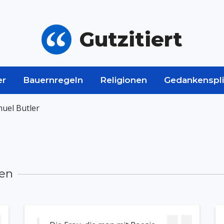
Gutzitiert
er
Bauernregeln
Religionen
Gedankenspli
uel Butler
men