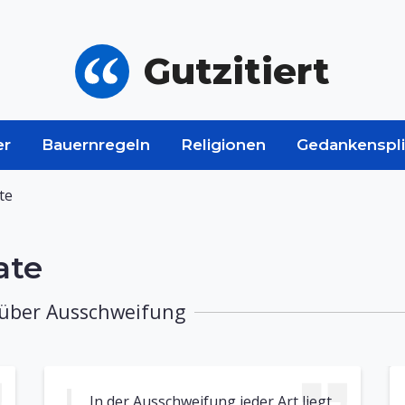
Gutzitiert
er
Bauernregeln
Religionen
Gedankenspli
te
ate
 über Ausschweifung
In der Ausschweifung jeder Art liegt