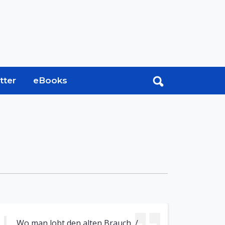
tter
eBooks
Wo man lobt den alten Brauch, /