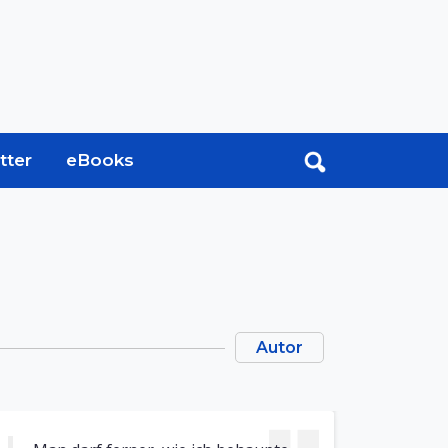
tter
eBooks
Autor