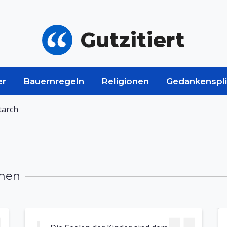
Gutzitiert
er
Bauernregeln
Religionen
Gedankenspli
tarch
smen