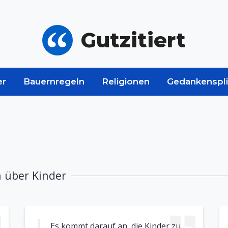
Gutzitiert
er
Bauernregeln
Religionen
Gedankenspli
n über Kinder
Es kommt darauf an, die Kinder zu