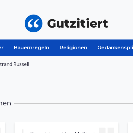
Gutzitiert
er
Bauernregeln
Religionen
Gedankenspli
trand Russell
smen